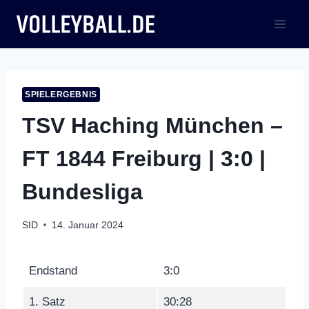
Zum
Inhalt
springen
SPIELERGEBNIS
TSV Haching München –
FT 1844 Freiburg | 3:0 |
Bundesliga
SID
14. Januar 2024
Endstand
3:0
1. Satz
30:28