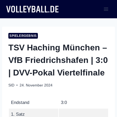
Zum
Inhalt
springen
SPIELERGEBNIS
TSV Haching München –
VfB Friedrichshafen | 3:0
| DVV-Pokal Viertelfinale
SID
24. November 2024
Endstand
3:0
1. Satz