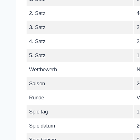
2. Satz
4
3. Satz
2
4. Satz
2
5. Satz
1
Wettbewerb
N
Saison
2
Runde
V
Spieltag
1
Spieldatum
2
Spielbeginn
0