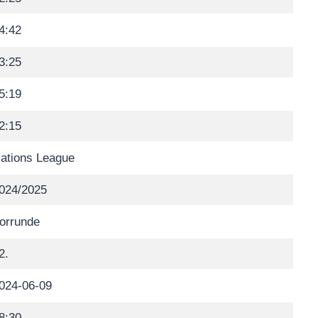
4:42
3:25
5:19
2:15
ations League
024/2025
orrunde
2.
024-06-09
8:30