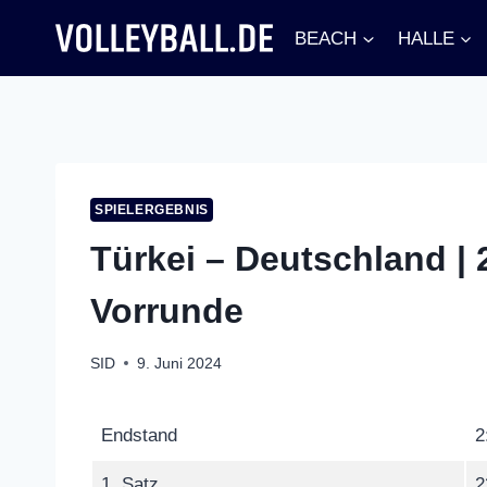
Zum
BEACH
HALLE
Inhalt
springen
SPIELERGEBNIS
Türkei – Deutschland | 
Vorrunde
SID
9. Juni 2024
Endstand
2
1. Satz
2