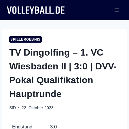
Zum
Inhalt
springen
SPIELERGEBNIS
TV Dingolfing – 1. VC
Wiesbaden II | 3:0 | DVV-
Pokal Qualifikation
Hauptrunde
SID
22. Oktober 2023
Endstand
3:0