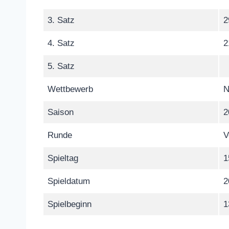
3. Satz
2
4. Satz
2
5. Satz
Wettbewerb
N
Saison
2
Runde
V
Spieltag
1
Spieldatum
2
Spielbeginn
1