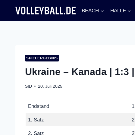
Zum
BEACH
HALLE
Inhalt
springen
SPIELERGEBNIS
Ukraine – Kanada | 1:3
SID
20. Juli 2025
Endstand
1
1. Satz
2
2. Satz
2