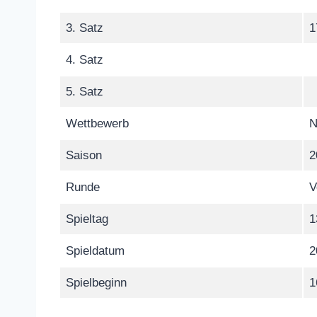
3. Satz
1
4. Satz
5. Satz
Wettbewerb
N
Saison
2
Runde
V
Spieltag
1
Spieldatum
2
Spielbeginn
1