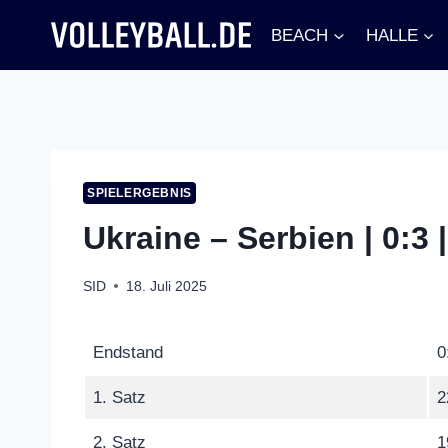
Zum
BEACH
HALLE
Inhalt
springen
SPIELERGEBNIS
Ukraine – Serbien | 0:3
SID
18. Juli 2025
Endstand
0
1. Satz
2
2. Satz
1