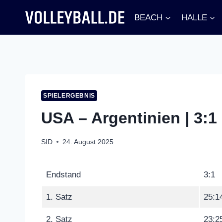
Zum
BEACH
HALLE
Inhalt
springen
SPIELERGEBNIS
USA – Argentinien | 3:1
SID
24. August 2025
Endstand
3:1
1. Satz
25:1
2. Satz
23:2