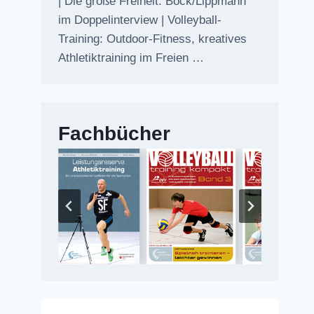
| Die große Freiheit: Bock/Lippmann
im Doppelinterview | Volleyball-
Training: Outdoor-Fitness, kreatives
Athletiktraining im Freien …
Fachbücher