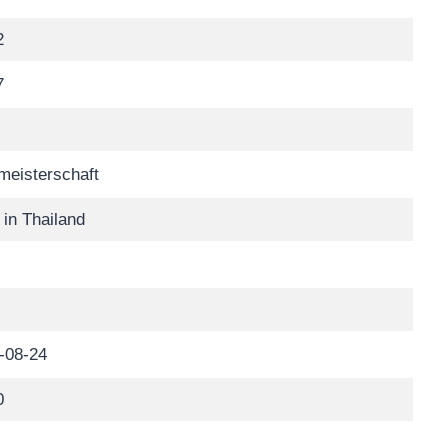
2
7
meisterschaft
 in Thailand
-08-24
0