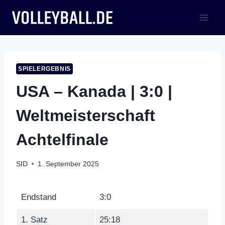
Zum
Inhalt
springen
SPIELERGEBNIS
USA – Kanada | 3:0 |
Weltmeisterschaft
Achtelfinale
SID
1. September 2025
Endstand
3:0
1. Satz
25:18