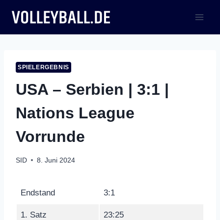
Zum
Inhalt
springen
SPIELERGEBNIS
USA – Serbien | 3:1 |
Nations League
Vorrunde
SID
8. Juni 2024
Endstand
3:1
1. Satz
23:25