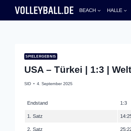
Zum
BEACH
HALLE
Inhalt
springen
SPIELERGEBNIS
USA – Türkei | 1:3 | Wel
SID
4. September 2025
Endstand
1:3
1. Satz
14:2
2. Satz
25:2