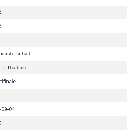
5
5
meisterschaft
 in Thailand
elfinale
-09-04
0