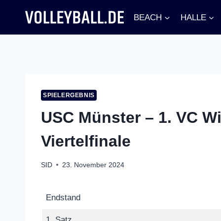
Zum
BEACH
HALLE
Inhalt
springen
SPIELERGEBNIS
USC Münster – 1. VC Wi
Viertelfinale
SID
23. November 2024
Endstand
1. Satz