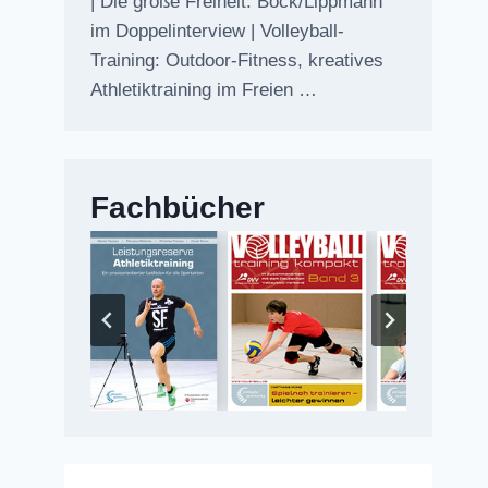
| Die große Freiheit: Bock/Lippmann
im Doppelinterview | Volleyball-
Training: Outdoor-Fitness, kreatives
Athletiktraining im Freien …
Fachbücher