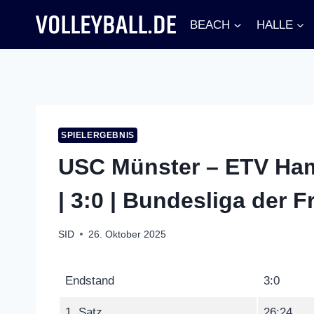
Zum
BEACH
HALLE
Inhalt
springen
SPIELERGEBNIS
USC Münster – ETV Ham
| 3:0 | Bundesliga der 
SID
26. Oktober 2025
Endstand
3:0
1. Satz
26:24