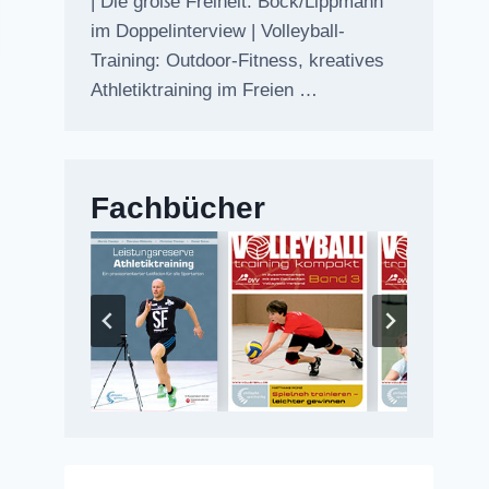
| Die große Freiheit: Bock/Lippmann
im Doppelinterview | Volleyball-
Training: Outdoor-Fitness, kreatives
Athletiktraining im Freien …
Fachbücher