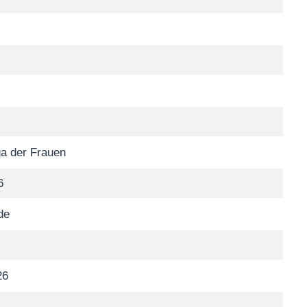
a der Frauen
6
de
26