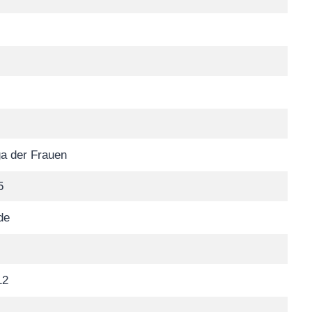
a der Frauen
5
de
12