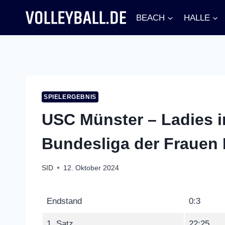
Zum
BEACH
HALLE
Inhalt
springen
SPIELERGEBNIS
USC Münster – Ladies in
Bundesliga der Frauen
SID
12. Oktober 2024
Endstand
0:3
1. Satz
22:25