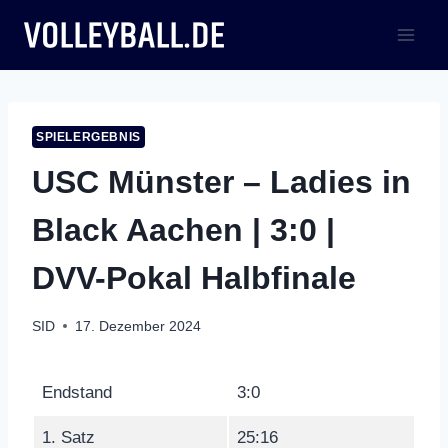
Zum
Inhalt
springen
SPIELERGEBNIS
USC Münster – Ladies in
Black Aachen | 3:0 |
DVV-Pokal Halbfinale
SID
17. Dezember 2024
Endstand
3:0
1. Satz
25:16