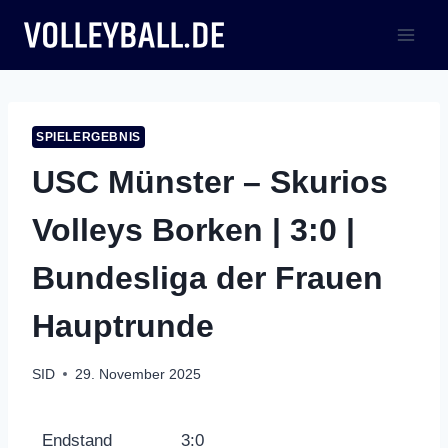
Zum
Inhalt
springen
SPIELERGEBNIS
USC Münster – Skurios
Volleys Borken | 3:0 |
Bundesliga der Frauen
Hauptrunde
SID
29. November 2025
Endstand
3:0