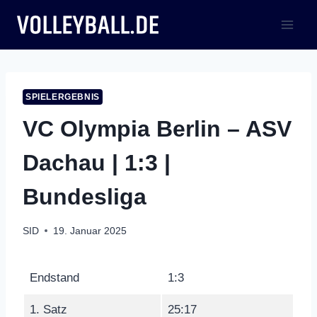
Zum
Inhalt
springen
SPIELERGEBNIS
VC Olympia Berlin – ASV
Dachau | 1:3 |
Bundesliga
SID
19. Januar 2025
Endstand
1:3
1. Satz
25:17