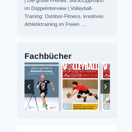
| Die große Freiheit: Bock/Lippmann
im Doppelinterview | Volleyball-
Training: Outdoor-Fitness, kreatives
Athletiktraining im Freien …
Fachbücher