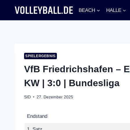
Zum
BEACH
HALLE
Inhalt
springen
SPIELERGEBNIS
VfB Friedrichshafen – 
KW | 3:0 | Bundesliga
SID
27. Dezember 2025
Endstand
1. Satz