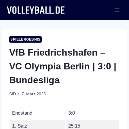
Zum
Inhalt
springen
SPIELERGEBNIS
VfB Friedrichshafen –
VC Olympia Berlin | 3:0 |
Bundesliga
SID
7. März 2025
Endstand
3:0
1. Satz
25:15