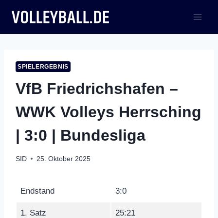
Zum
Inhalt
springen
SPIELERGEBNIS
VfB Friedrichshafen –
WWK Volleys Herrsching
| 3:0 | Bundesliga
SID
25. Oktober 2025
Endstand
3:0
1. Satz
25:21