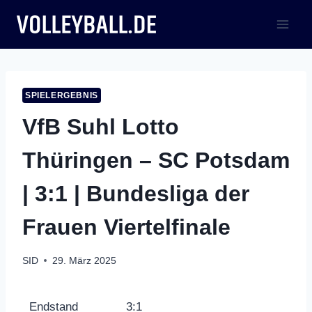
Zum
Inhalt
springen
SPIELERGEBNIS
VfB Suhl Lotto
Thüringen – SC Potsdam
| 3:1 | Bundesliga der
Frauen Viertelfinale
SID
29. März 2025
Endstand
3:1