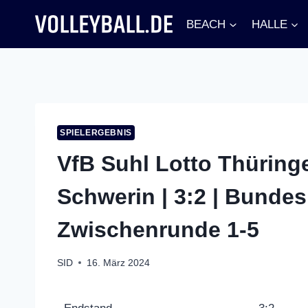
Zum
BEACH
HALLE
Inhalt
springen
SPIELERGEBNIS
VfB Suhl Lotto Thürin
Schwerin | 3:2 | Bundes
Zwischenrunde 1-5
SID
16. März 2024