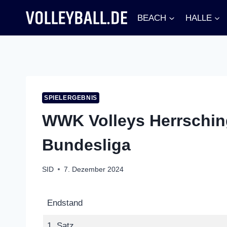
Zum
BEACH
HALLE
Inhalt
springen
SPIELERGEBNIS
WWK Volleys Herrsching
Bundesliga
SID
7. Dezember 2024
Endstand
1. Satz