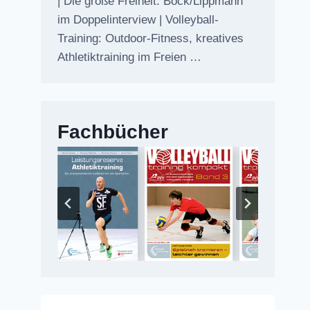
| Die große Freiheit: Bock/Lippmann
im Doppelinterview | Volleyball-
Training: Outdoor-Fitness, kreatives
Athletiktraining im Freien …
Fachbücher