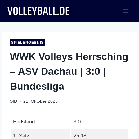
Zum
Inhalt
springen
SPIELERGEBNIS
WWK Volleys Herrsching
– ASV Dachau | 3:0 |
Bundesliga
SID
21. Oktober 2025
Endstand
3:0
1. Satz
25:18