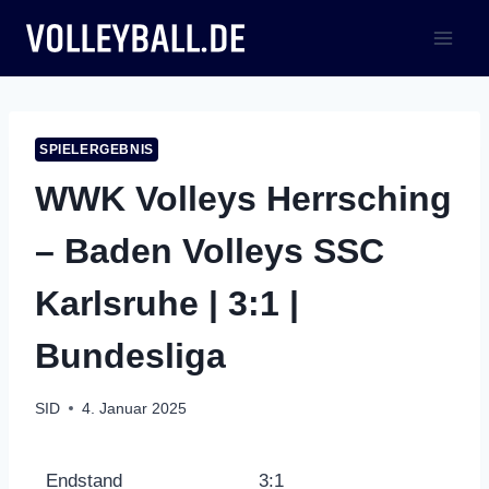
Zum
Inhalt
springen
SPIELERGEBNIS
WWK Volleys Herrsching
– Baden Volleys SSC
Karlsruhe | 3:1 |
Bundesliga
SID
4. Januar 2025
Endstand
3:1