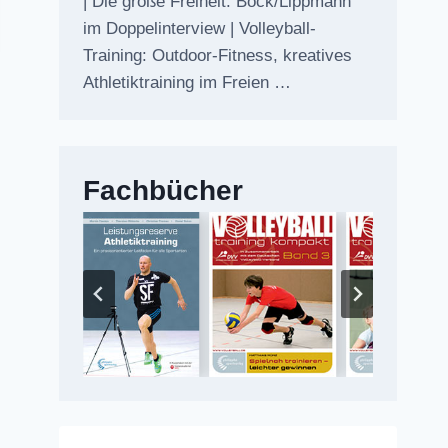
| Die große Freiheit: Bock/Lippmann
im Doppelinterview | Volleyball-
Training: Outdoor-Fitness, kreatives
Athletiktraining im Freien …
Fachbücher