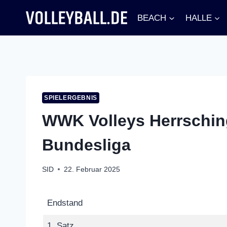
Zum
BEACH
HALLE
Inhalt
springen
SPIELERGEBNIS
WWK Volleys Herrsching
Bundesliga
SID
22. Februar 2025
Endstand
1. Satz