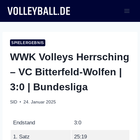
Zum
Inhalt
springen
SPIELERGEBNIS
WWK Volleys Herrsching
– VC Bitterfeld-Wolfen |
3:0 | Bundesliga
SID
24. Januar 2025
Endstand
3:0
1. Satz
25:19