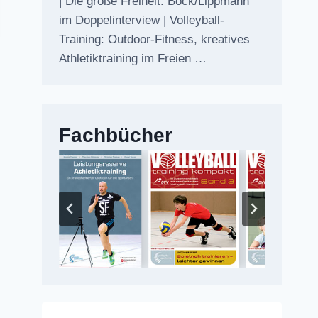
| Die große Freiheit: Bock/Lippmann
im Doppelinterview | Volleyball-
Training: Outdoor-Fitness, kreatives
Athletiktraining im Freien …
Fachbücher