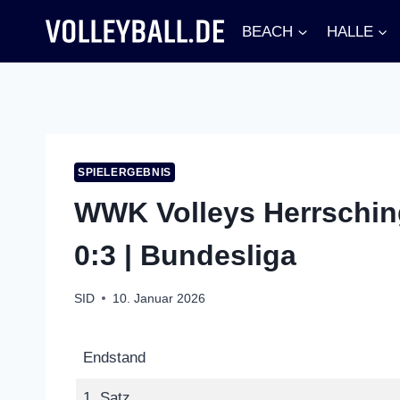
Zum
BEACH
HALLE
Inhalt
springen
SPIELERGEBNIS
WWK Volleys Herrsching
0:3 | Bundesliga
SID
10. Januar 2026
Endstand
1. Satz