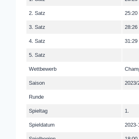
2. Satz
25:20
3. Satz
28:26
4. Satz
31:29
5. Satz
Wettbewerb
Champ
Saison
2023/
Runde
Spieltag
1.
Spieldatum
2023-
Spielbeginn
18:00