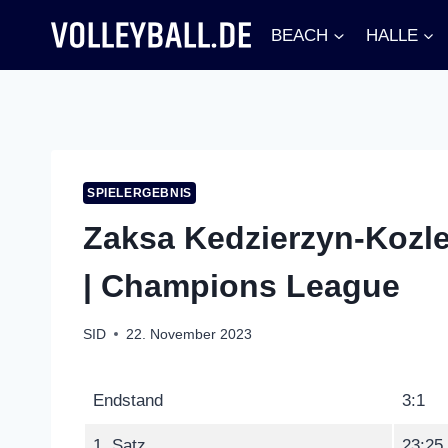
Zum
BEACH
HALLE
Inhalt
springen
SPIELERGEBNIS
Zaksa Kedzierzyn-Kozle
| Champions League
SID
22. November 2023
Endstand
3:1
1. Satz
23:25